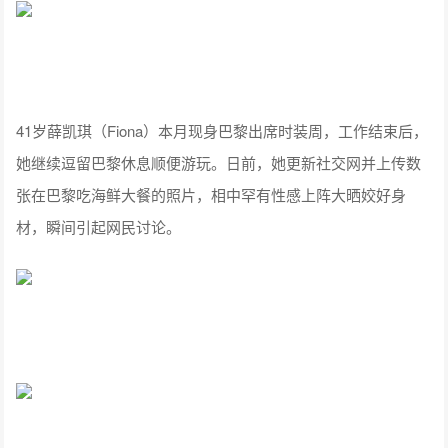
41岁薛凯琪（Fiona）本月现身巴黎出席时装周，工作结束后，
她继续逗留巴黎休息顺便游玩。日前，她更新社交网并上传数
张在巴黎吃海鲜大餐的照片，相中罕有性感上阵大晒姣好身
材，瞬间引起网民讨论。