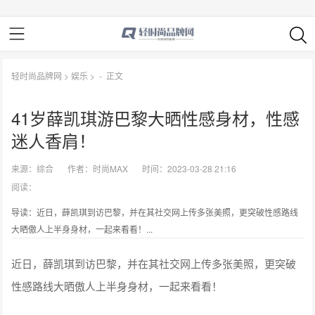
轻时尚品牌网
>
娱乐
> -
正文
41岁薛凯琪游巴黎大晒性感身材，性感
迷人香肩！
来源：
综合
作者：
时尚MAX
时间：2023-03-28 21:16
阅读：
导读：近日，薛凯琪到访巴黎，并在其社交网上传多张美照，更突破性感路线
大晒傲人上半身身材，一起来看看！...
近日，薛凯琪到访巴黎，并在其社交网上传多张美照，更突破
性感路线大晒傲人上半身身材，一起来看看！