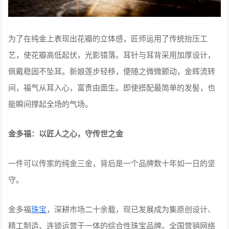
为了在纯金上表现出花瓣的立体感，匠师运用了传统抬压工
艺，使花瓣高低起伏，光影错落。耳针与耳背采用加厚设计，
佩戴稳固不坠耳。新娘莲步轻移，便随之微微颤动，金辉流转
间，福气从耳入心，富贵由面生。即使搭配最简单的发髻，也
能瞬间撑起全场的气场。
金多福：以匠人之心，守传世之金
一件可以传家的纯金三金，背后是一个品牌数十年如一日的坚
守。
金多福
珠宝
，深耕市场二十余载，现已发展成为集原创设计、
精工制造、连锁运营于一体的综合性珠宝品牌。全国营销网络