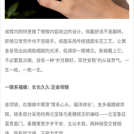
戒臂内侧特意做了微微内弧收边的设计，佩戴舒适不易翻转，
即使日常劳作也不觉硌手。戒面采用传统镜面车花工艺，让黄
金呈现出丝绸般细腻的光泽，低调却一眼难忘。新娘戴上它，
不必繁复点缀，自有一种“岁月静好，现世安稳”的从容贵气。一
生一枚，一枚一生。
一链系福缘：长长久久·足金项链
金项链，在婚嫁中寓意“情系心头，福泽绵长”。金多福婚嫁项
链，链条部分采用经典元宝链与麦穗链交织编结——元宝象征
富贵盈门，麦穗寓意岁岁平安、五谷丰登。两种链型交替相
连，既有层次感，又极为牢固。