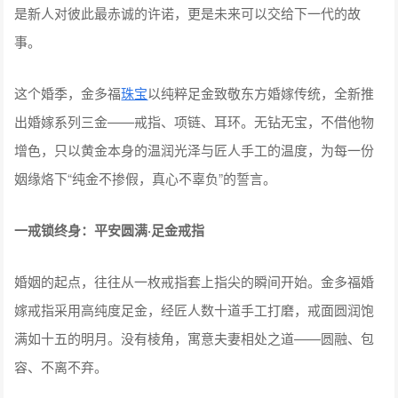
是新人对彼此最赤诚的许诺，更是未来可以交给下一代的故
事。
这个婚季，金多福
珠宝
以纯粹足金致敬东方婚嫁传统，全新推
出婚嫁系列三金——戒指、项链、耳环。无钻无宝，不借他物
增色，只以黄金本身的温润光泽与匠人手工的温度，为每一份
姻缘烙下“纯金不掺假，真心不辜负”的誓言。
一戒锁终身：平安圆满·足金戒指
婚姻的起点，往往从一枚戒指套上指尖的瞬间开始。金多福婚
嫁戒指采用高纯度足金，经匠人数十道手工打磨，戒面圆润饱
满如十五的明月。没有棱角，寓意夫妻相处之道——圆融、包
容、不离不弃。