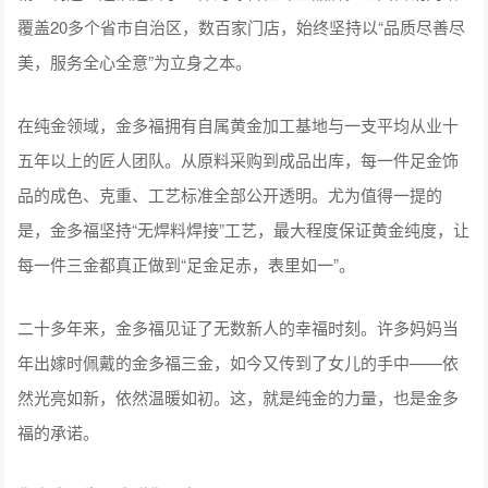
覆盖20多个省市自治区，数百家门店，始终坚持以“品质尽善尽
美，服务全心全意”为立身之本。
在纯金领域，金多福拥有自属黄金加工基地与一支平均从业十
五年以上的匠人团队。从原料采购到成品出库，每一件足金饰
品的成色、克重、工艺标准全部公开透明。尤为值得一提的
是，金多福坚持“无焊料焊接”工艺，最大程度保证黄金纯度，让
每一件三金都真正做到“足金足赤，表里如一”。
二十多年来，金多福见证了无数新人的幸福时刻。许多妈妈当
年出嫁时佩戴的金多福三金，如今又传到了女儿的手中——依
然光亮如新，依然温暖如初。这，就是纯金的力量，也是金多
福的承诺。