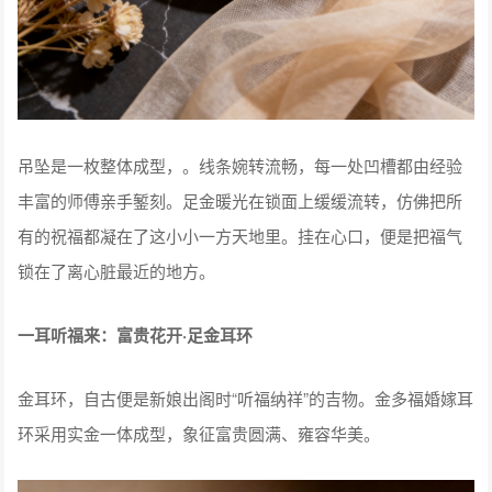
吊坠是一枚整体成型，。线条婉转流畅，每一处凹槽都由经验
丰富的师傅亲手錾刻。足金暖光在锁面上缓缓流转，仿佛把所
有的祝福都凝在了这小小一方天地里。挂在心口，便是把福气
锁在了离心脏最近的地方。
一耳听福来：富贵花开·足金耳环
金耳环，自古便是新娘出阁时“听福纳祥”的吉物。金多福婚嫁耳
环采用实金一体成型，象征富贵圆满、雍容华美。