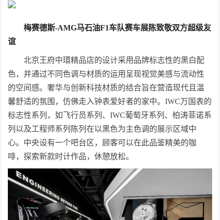
梅赛德斯
-AMG
马石油
F1
车队赛车
展陈
致敬双方超级友
谊
北京王府中環精品店的设计采用品牌标志性的黑白配
色，并通过不同色调与材质的运用呈现视觉美感与流动性
的空间感。奢华与创新科技材质的结合旨在营造现代且温
馨舒适的氛围，仿佛走入钟表爱好者的家中。IWC万国表的
标志性系列，如飞行员系列、IWC葡萄牙系列、柏涛菲诺系
列以及工程师系列陈列在以黑色为主色调的展示区域中
心。中央设有一个吧台区，顾客可以在此品鉴精美的咖
啡，探索新款时计作品，休憩放松。