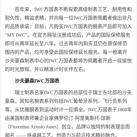
百年来，IWC万国表不断探索高级制表工艺、耐用性和
耐久性，精益求精，并向每一位IWC万国表佩戴者做出非凡
的品质承诺：目前，凡购买IWC万国表的腕表产品即可加入
“MY IWC”。在官方网址注册成功后，产品的国际保修服务
即可从两年延长至八年。过去两年内购买且仍在原保修范
围内的产品，均可享受此国际保修延长服务。每一枚离开
沙夫豪森制表中心的IWC万国表都将为佩戴者开启一段愉悦
的时光旅程，并以精准计时长伴左右。
沙夫豪森
IWC
万国表
瑞士制表名家IWC万国表的总部位于瑞士东北部的沙夫
豪森，其知名腕表系列包括IWC葡萄牙系列、飞行员系列
等，从优雅腕表到运动时计一应俱全。IWC万国表于1868年
由美国制表师兼企业家佛罗伦汀·阿里奥斯托·琼斯
（Florentine Ariosto Jones）创立，品牌以独特的制表理念而
闻名 —— 将卓越工艺、创造力与前沿技术精妙融合。