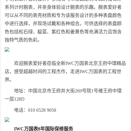
系列计时腕表，并亲身体验设计腕表的乐趣。腕表爱好者
可以从不同的表壳材质和专为该服务设计的多种表盘颜色
中进行选择，并现场试戴和各种组合。可供选择的表盘颜
色包括松石绿、靛蓝、紫红色和姜黄色等充满活力且饱含
独特气质的色彩。
欢迎腕表爱好者莅临全新IWC万国表北京王府中環精品
店，感受超越时间的工程杰作，走进IWC万国表的工程世
界。
地址：中国北京市王府井大街269号院1号楼王府中環
一层128D
电话：010 6528 9058
IWC
万国表
8
年国际保修服务