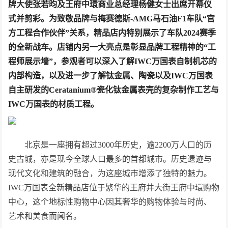
牌大使张若昀及王府中環商业总经理杨健女士出席开幕仪
式并剪彩。
为致敬
品牌与梅赛德斯
-AMG
马石油
F1
车队
“
官
方工程合作伙伴
”
关系，
精品店
内
特别
展示了车队
2024
赛季
的全
新战车。
店铺
内
另一大亮点是彰显品牌
工程
精神的
“
工
程
师
展示墙
”
，
参观者可以深入了解
IWC
万国表自制机芯的
内部构造
，
以及进一步了解钛金属、陶瓷以及
IWC
万国表
自主
研发的
Ceratanium
®
瓷化钛金属
表壳的复杂制作工艺
与
IWC
万国表的材质工程
。
北京是一座拥有超过3000年历史，逾2200万人口的历
史古城，亦是现今全球人口最多的首都城市。历史遗迹与
现代文化和建筑的融合，为这座城市增添了独特的魅力。
IWC万国表全新精品店位于繁华的王府井大街王府中環购物
中心，这个地标性购物中心因其奢华的购物体验与时尚、
艺术和美食而闻名。