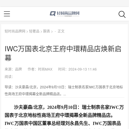
轻时尚品牌网
>
轻奢品
>
腕表
> -
正文
IWC万国表北京王府中環精品店焕新启
幕
来源：
品牌
作者：
时尚MAX
时间：2024-09-13 11:46
阅读：
导读：沙夫豪森/北京，2024年9月10日：瑞士制表名家IWC万国表于北京地标
性商场王府中環揭幕全新品牌精品店。...
沙夫豪森
/
北京，
2024
年
9
月
10
日：
瑞士制表名家
IWC
万
国表于北京地标性商场王府中
環
揭幕
全新品牌精品店。
IWC
万国表中国区董事总经理刘永昌先生、
IWC
万国表品