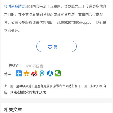
轻时尚品牌网
部分内容来源于互联网，登载此文出于传递更多信息
之目的，并不意味着赞同其观点或证实其描述。文章内容仅供参
考，如有侵犯版权请来信告知E-mail:906207380@qq.com,我们将
立即处理。
赞
关键词：
IWC万国表
分享：
上一篇：
至尊级风范丨皇室御用腕表 豪雅名仕显赫影像
下一篇：
多面风格 自
成一派 走进檀健次的“腕”间天地
相关文章