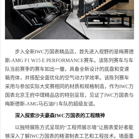
步入全新IWC万国表精品店，首先进入视野的是梅赛德
斯-AMG F1 W15 E PERFORMANCE赛车。该陈列赛车与车
队当前赛季的赛车如出一辙，具备全新设计的底盘和变速
箱壳体，并搭配全面优化的空气动力学效率。该陈列赛车
采用与参加实际大奖赛相同的材质和规格制造，作为IWC万
国表北京王府中環精品店的特别呈现，见证了IWC万国表与
梅斯德斯-AMG马石油F1车队的超级友谊。
深入探索
沙夫豪森
IWC
万国表的
工程精神
以独特展陈方式呈现的“工程师展示墙”让腕表爱好者能
够深入了解IWC万国表的精湛制表工艺和工程技术。墙面重