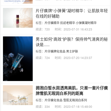
片仔癀牌“小弹簧”凝时精华：让肌肤年轻
在线的好辅助
标签：
片仔癀精华
抗初老精华
小弹簧凝时精华
阅读：720
时间：2023-07-31 16:43:23
男士如何“高效”护肤？保持帅气清爽的秘
诀是......
标签：
片仔癀牌化妆品
男士护肤
阅读：724
时间：2023-07-20 14:23:37
拥抱白皙水润透亮美肌，只差一套片仔癀
牌雪肌无瑕润白系列的距离
标签：
片仔癀化妆品
雪肌无瑕润白系列
阅读：334
时间：2023-07-18 15:48:00