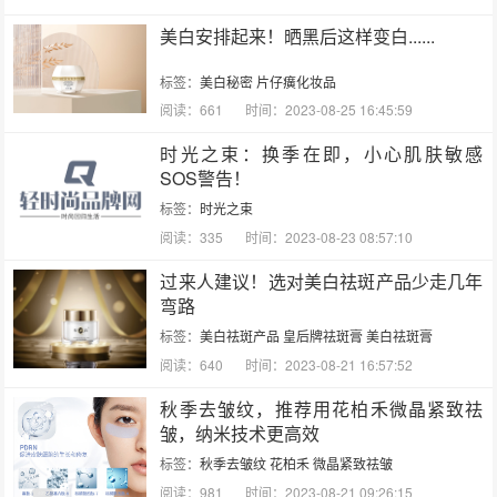
美白安排起来！晒黑后这样变白......
标签：
美白秘密
片仔癀化妆品
阅读：661
时间：2023-08-25 16:45:59
时光之束：换季在即，小心肌肤敏感
SOS警告！
标签：
时光之束
阅读：335
时间：2023-08-23 08:57:10
过来人建议！选对美白祛斑产品少走几年
弯路
标签：
美白祛斑产品
皇后牌祛斑膏
美白祛斑膏
阅读：640
时间：2023-08-21 16:57:52
秋季去皱纹，推荐用花柏禾微晶紧致祛
皱，纳米技术更高效
标签：
秋季去皱纹
花柏禾
微晶紧致祛皱
阅读：981
时间：2023-08-21 09:26:15