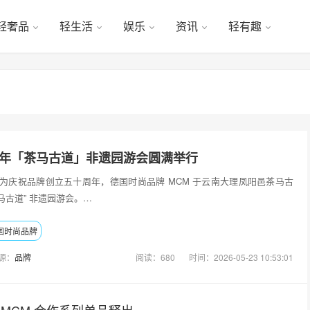
轻奢品
轻生活
娱乐
资讯
轻有趣
周年「茶马古道」非遗园游会圆满举行
0日，为庆祝品牌创立五十周年，德国时尚品牌 MCM 于云南大理凤阳邑茶马古
马古道” 非遗园游会。…
国时尚品牌
源：
品牌
阅读：680
时间：2026-05-23 10:53:01
lish x MCM 合作系列单品释出