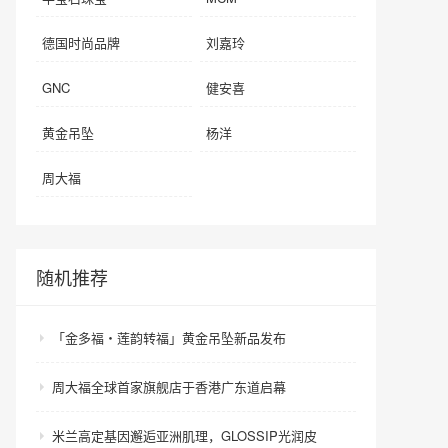
德国时尚品牌
刘嘉玲
GNC
健安喜
黄金吊坠
杨洋
周大福
随机推荐
「金多福・莲韵转福」黄金吊坠新品发布
周大福全球首家旗舰店于香港广东道启幕
米兰高定基因邂逅亚洲肌理，GLOSSIP光润皮