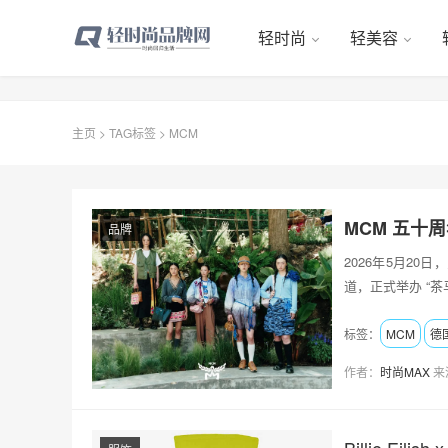
轻时尚
轻美容
主页
>
TAG标签
> MCM
MCM 五十
品牌
2026年5月2
道，正式举办 “茶
标签：
MCM
德
作者：
时尚MAX
来
Billie Ei