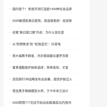
国内首个！老爸评测打造超1300种化妆品原
2026敏感肌美白提亮，首选玻麦妍：经皮肤
初夏“美白窗口期”开启：为什么现在是
从“防晒焦虑”到 “松弛追光”：抖音电
周大福携手群星，共庆泰国曼谷暹罗百丽
夏季通勤族护肤新选择：简单高效，才是
润百颜ECM战略发布会启幕，国货护肤迈入
德龙携手微缩模型大师，于今年米兰设计
2026默默717无纹节启动会圆满成功|内容共