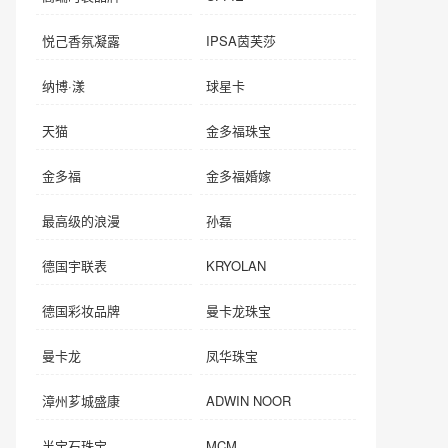
悦己香氛凝露
IPSA茵芙莎
纳博·漾
球星卡
天猫
金多福珠宝
金多福
金多福婚嫁
最高级的浪漫
孙磊
德国宇联表
KRYOLAN
德国彩妆品牌
曼卡龙珠宝
曼卡龙
凤华珠宝
漳州芗城盛康
ADWIN NOOR
半宝石珠宝
MCM