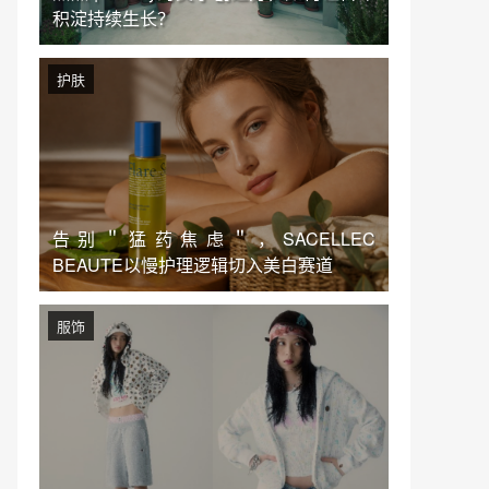
积淀持续生长？
护肤
告别＂猛药焦虑＂，SACELLEC
BEAUTE以慢护理逻辑切入美白赛道
服饰