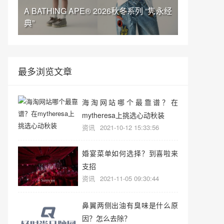
A BATHING APE® 2026秋冬系列 “隽永经
典”
最多浏览文章
海淘网站哪个最靠谱？在
mytheresa上挑选心动秋装
资讯
2021-10-12 15:33:56
婚宴菜单如何选择？到喜啦来
支招
资讯
2021-11-05 09:30:44
鼻翼两侧出油有臭味是什么原
因？怎么去除？