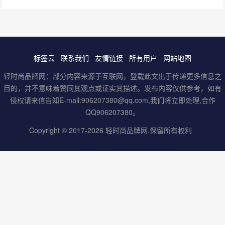
标签云
联系我们
友情链接
所有用户
网站地图
轻时尚品牌网：部分内容来源于互联网，登载此文出于传递更多信息之
目的，并不意味着赞同其观点或证实其描述。发布内容仅供参考，如有
侵权请来信告知E-mail:906207380@qq.com,我们将立即处理,合作
QQ906207380。
Copyright © 2017-2026
轻时尚品牌网
.保留所有权利